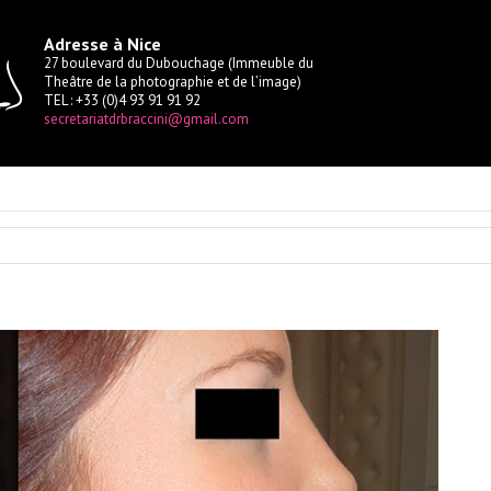
Adresse à Nice
27 boulevard du Dubouchage (Immeuble du
Theâtre de la photographie et de l’image)
TEL : +33 (0)4 93 91 91 92
secretariatdrbraccini@gmail.com