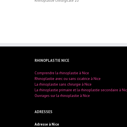
Rhinoplastie chirurgicale 10
RHINOPLASTIE NICE
Comprendre la rhinoplastie à Nice
Rhinoplastie avec ou sans cicatrice à Nice
La rhinoplastie sans chirurgie à Nice
La rhinoplastie primaire et la rhinoplastie secondaire à Ni
Ouvrages sur la rhinoplastie à Nice
ADRESSES
Adresse à Nice