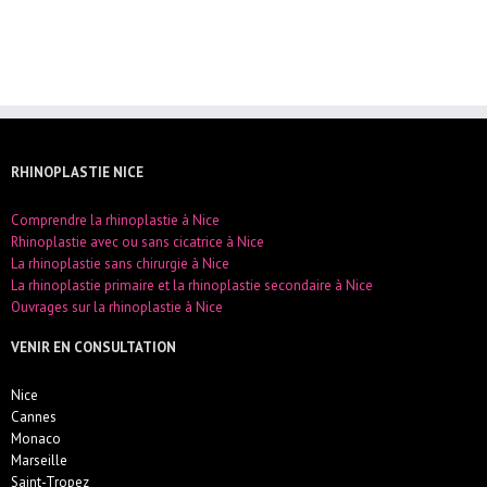
RHINOPLASTIE NICE
Comprendre la rhinoplastie à Nice
Rhinoplastie avec ou sans cicatrice à Nice
La rhinoplastie sans chirurgie à Nice
La rhinoplastie primaire et la rhinoplastie secondaire à Nice
Ouvrages sur la rhinoplastie à Nice
VENIR EN CONSULTATION
Nice
Cannes
Monaco
Marseille
Saint-Tropez